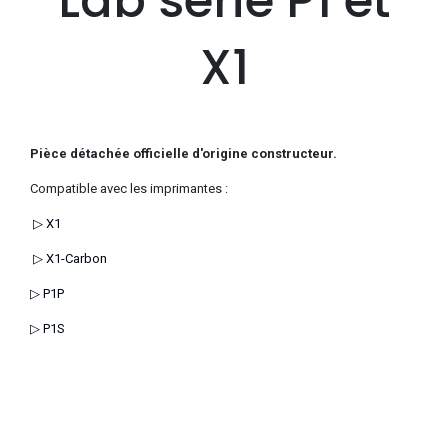
Lab série P1 et
X1
Pièce détachée officielle d'origine constructeur.
Compatible avec les imprimantes :
▷ X1
▷ X1-Carbon
▷ P1P
▷ P1S