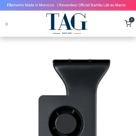
Se rendre au contenu
Fil
aments Made in Morocco
| Revendeur Officiel Bambu Lab au Maroc
0