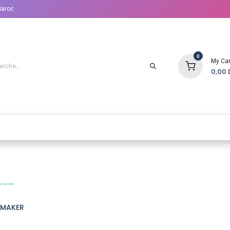
Maroc
0
My Car
0,00
D FDM
IMPRIMANTES 3D RÉSINE
PACKS
SCANNERS
YMAKER