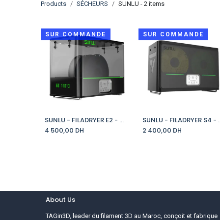
Products
SÉCHEURS
SUNLU
- 2 items
SUR COMMANDE
SUR COMMANDE
SUNLU - FILADRYER E2 - SÉCHEUR FILAMENT
SUNLU - FILADRYER 
Add to Cart
Add to Cart
4 500,00
DH
2 400,00
DH
About Us
TAGin3D, leader du filament 3D au Maroc, conçoit et fabrique