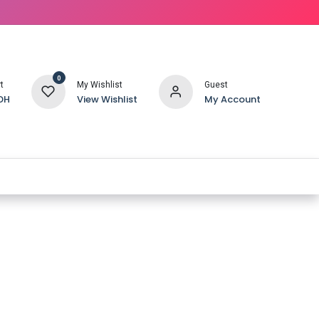
0
t
My Wishlist
Guest
DH
View Wishlist
My Account
SERVICE IMPRESSION 3D
SÉCHEURS / OUTILS & ACCESSOIRES