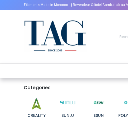
Se rendre au contenu
Fil
aments Made in Morocco
| Revendeur Officiel Bambu Lab au 
ACCUEIL
FILAMENTS 3D
IMPRIMANTES 3
Categories
CREALITY
SUNLU
ESUN
POL