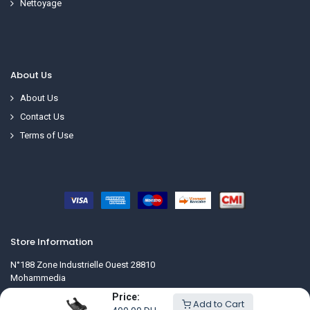
Nettoyage
About Us
About Us
Contact Us
Terms of Use
Store Information
N°188 Zone Industrielle Ouest 28810
Mohammedia
Maroc
Price:
Add to Cart
contact@tag-plasturgie.com