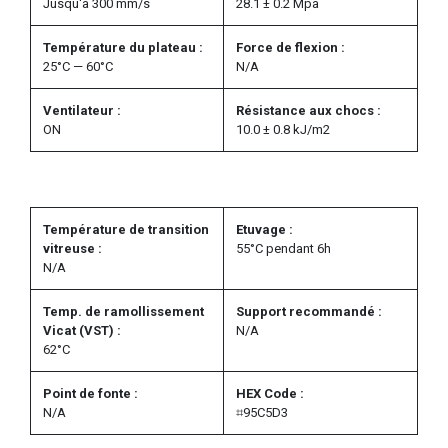
Jusqu'à 300 mm/s
28.1 ± 0.2 Mpa
Température du plateau :
Force de flexion :
25°C — 60°C
N/A
Ventilateur :
Résistance aux chocs :
ON
10.0 ± 0.8 kJ/m2
Température de transition
Etuvage :
vitreuse :
55°C pendant 6h
N/A
Temp. de ramollissement
Support recommandé :
Vicat (VST) :
N/A
62°C
Point de fonte :
HEX Code :
N/A
⌗95C5D3