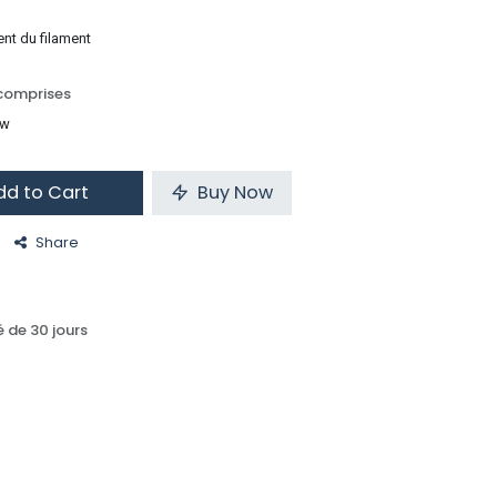
ent du filament
comprises
ow
d to Cart
Buy Now
Share
 de 30 jours