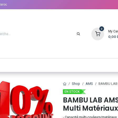
Maroc
0
My Car
0,00
D FDM
IMPRIMANTES 3D RÉSINE
PACKS
SCANNERS
Shop
AMS
BAMBU LAB A
EN STOCK
BAMBU LAB AMS
Multi Matériaux
- Capacité multi-couleurs/matériaux