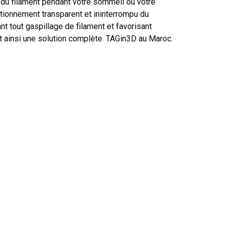
 du filament pendant votre sommeil ou votre
ctionnement transparent et ininterrompu du
t tout gaspillage de filament et favorisant
ant ainsi une solution complète. TAGin3D au Maroc.